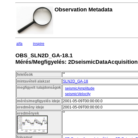
Observation Metadata
alfa
inspire
OBS_SLN2D_GA-18.1
Mérés/Megfigyelés: 2DseismicDataAcquisition
felelősök
mintavételi alakzat
SLN2D_GA-18
megfigyelt tulajdonságok
seismicAmplitude
seismicVelocity
mérés/megfigyelés ideje
2001-05-09T00:00:00.0
eredmény ideje
2001-05-09T00:00:00.0
eredmények
folyamat