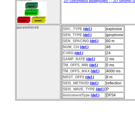
2D Szeizmikus adatgyűjtés - - 2D Seismic D
paraméterek
SRC_TYPE
(def.)
explosive
SEN_TYPE
(def.)
geophone
SEN_SPACING
(def.)
60 m
NUM_CH
(def.)
48
CVRG
(def.)
24
SAMP_RATE
(def.)
2 ms
TM_OFFS_MIN
(def.)
0 ms
TM_OFFS_MAX
(def.)
4000 ms
NRST_OFFS
(def.)
8 m
SEIS_METHOD
(def.)
reflection
SEIS_WAVE_TYPE
(def.)
P
instrumentType
(def.)
DFS4