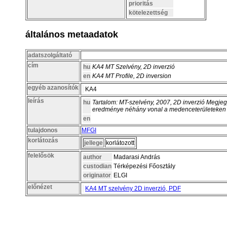
prioritás
kötelezettség
általános metaadatok
adatszolgáltató
cím
hu
KA4 MT Szelvény, 2D inverzió
en
KA4 MT Profile, 2D inversion
egyéb azanosítók
KA4
leírás
hu
Tartalom: MT-szelvény, 2007, 2D inverzió Megjeg
eredménye néhány vonal a medenceterületeken
en
tulajdonos
MFGI
korlátozás
jellege
korlátozott
felelősök
author
Madarasi András
custodian
Térképezési Főosztály
originator
ELGI
előnézet
KA4 MT szelvény 2D inverzió, PDF