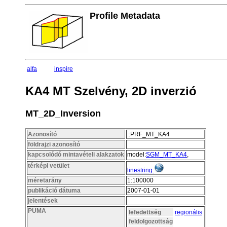
Profile Metadata
alfa
inspire
KA4 MT Szelvény, 2D inverzió
MT_2D_Inversion
Azonosító
::PRF_MT_KA4
földrajzi azonosító
kapcsolódó mintavételi alakzatok
model:
SGM_MT_KA4
,
térképi vetület
linestring
méretarány
1:100000
publikáció dátuma
2007-01-01
jelentések
PUMA
lefedettség
regionális
feldolgozottság