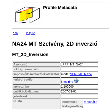
Profile Metadata
alfa
inspire
NA24 MT Szelvény, 2D inverzió
MT_2D_Inversion
Azonosító
::PRF_MT_NA24
földrajzi azonosító
kapcsolódó mintavételi alakzatok
model:
SGM_MT_NA24
,
térképi vetület
linestring
méretarány
1:100000
publikáció dátuma
2007-01-01
jelentések
PUMA
lefedettség
regionális
feldolgozottság