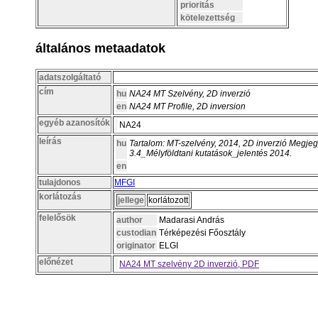
prioritás
kötelezettség
általános metaadatok
adatszolgáltató
cím
hu
NA24 MT Szelvény, 2D inverzió
en
NA24 MT Profile, 2D inversion
egyéb azanosítók
NA24
leírás
hu
Tartalom: MT-szelvény, 2014, 2D inverzió Megjeg
3.4_Mélyföldtani kutatások_jelentés 2014.
en
tulajdonos
MFGI
korlátozás
jellege
korlátozott
felelősök
author
Madarasi András
custodian
Térképezési Főosztály
originator
ELGI
előnézet
NA24 MT szelvény 2D inverzió, PDF