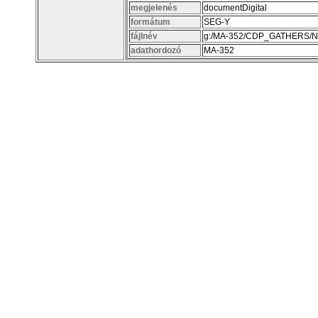
megjelenés
documentDigital
formátum
SEG-Y
fájlnév
g:/MA-352/CDP_GATHERS/NA
adathordozó
MA-352