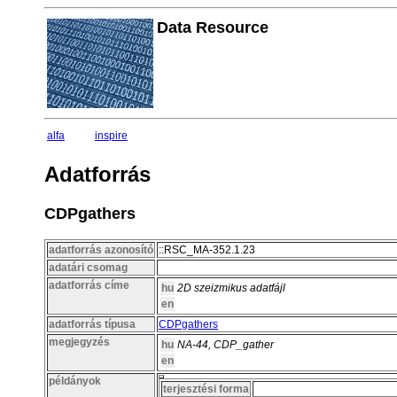
Data Resource
alfa
inspire
Adatforrás
CDPgathers
adatforrás azonosító
::RSC_MA-352.1.23
adatári csomag
adatforrás címe
hu
2D szeizmikus adatfájl
en
adatforrás típusa
CDPgathers
megjegyzés
hu
NA-44, CDP_gather
en
példányok
terjesztési forma