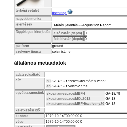
térképi vetület
linestring
nagyobb munka
jelentések
Mérési jelentés - - Acquisition Report
függőleges kiterjedés
alsó határ (depth)
0
felső határ (depth)
0
platform
ground
szelvény típusa
seismicLine
általános metaadatok
adatszolgáltató
cím
hu
GA-18 2D szeizmikus mérési vonal
en
GA-18 2D Seismic Line
egyéb azanosítók
skos/namespace/MBFH
GA-18/79
skos/namespace/MOL2012
GA-18
skos/namespace/MBFH/szelveny20
GA-18
keletkezési idő
kezdete
1979-10-14T00:00:00.0
vége
1979-10-14T00:00:00.0