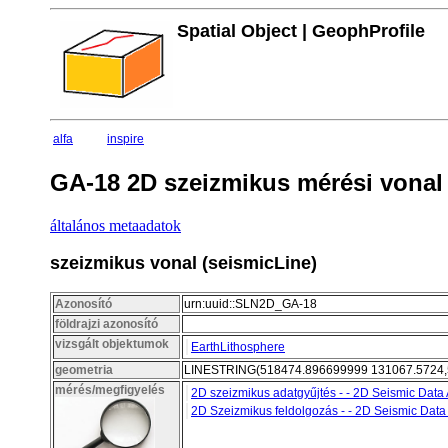
Spatial Object | GeophProfile
alfa
inspire
GA-18 2D szeizmikus mérési vonal
általános metaadatok
szeizmikus vonal (seismicLine)
Azonosító
urn:uuid::SLN2D_GA-18
földrajzi azonosító
vizsgált objektumok
EarthLithosphere
geometria
LINESTRING(518474.896699999 131067.5724,
mérés/megfigyelés
2D szeizmikus adatgyűjtés - - 2D Seismic Data 
2D Szeizmikus feldolgozás - - 2D Seismic Data