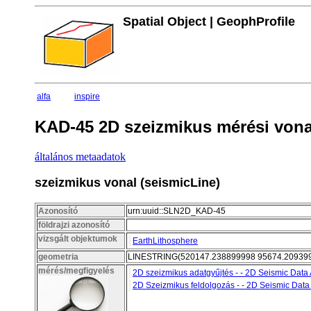
Spatial Object | GeophProfile
alfa
inspire
KAD-45 2D szeizmikus mérési vona
általános metaadatok
szeizmikus vonal (seismicLine)
Azonosító
urn:uuid::SLN2D_KAD-45
földrajzi azonosító
vizsgált objektumok
EarthLithosphere
geometria
LINESTRING(520147.238899998 95674.209399
mérés/megfigyelés
2D szeizmikus adatgyűjtés - - 2D Seismic Data 
2D Szeizmikus feldolgozás - - 2D Seismic Data