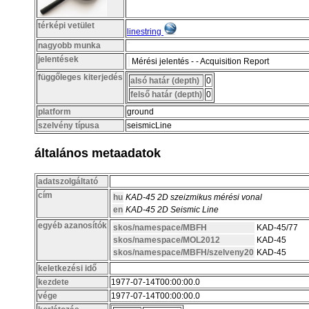
térképi vetület
linestring
nagyobb munka
jelentések
Mérési jelentés - - Acquisition Report
függőleges kiterjedés
alsó határ (depth)
0
felső határ (depth)
0
platform
ground
szelvény típusa
seismicLine
általános metaadatok
adatszolgáltató
cím
hu
KAD-45 2D szeizmikus mérési vonal
en
KAD-45 2D Seismic Line
egyéb azanosítók
skos/namespace/MBFH
KAD-45/77
skos/namespace/MOL2012
KAD-45
skos/namespace/MBFH/szelveny20
KAD-45
keletkezési idő
kezdete
1977-07-14T00:00:00.0
vége
1977-07-14T00:00:00.0