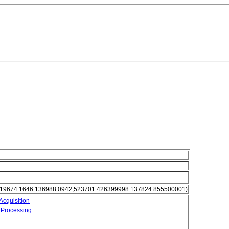
19674.1646 136988.0942,523701.426399998 137824.855500001)
Acquisition
 Processing