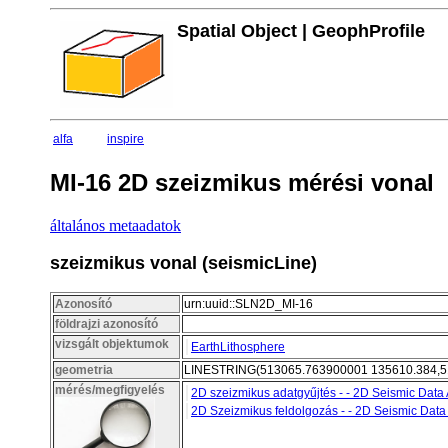
Spatial Object | GeophProfile
alfa
inspire
MI-16 2D szeizmikus mérési vonal
általános metaadatok
szeizmikus vonal (seismicLine)
Azonosító
urn:uuid::SLN2D_MI-16
földrajzi azonosító
vizsgált objektumok
EarthLithosphere
geometria
LINESTRING(513065.763900001 135610.384,5
mérés/megfigyelés
2D szeizmikus adatgyűjtés - - 2D Seismic Data 
2D Szeizmikus feldolgozás - - 2D Seismic Data