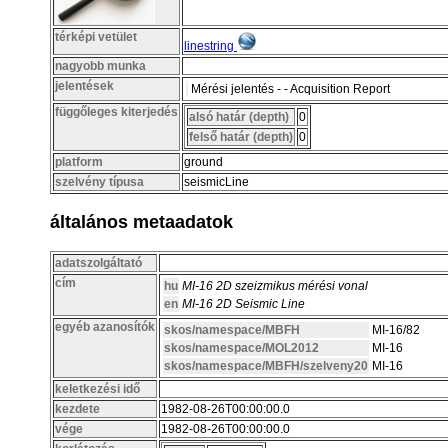
térképi vetület
linestring
nagyobb munka
jelentések
Mérési jelentés - - Acquisition Report
függőleges kiterjedés
alsó határ (depth)
0
felső határ (depth)
0
platform
ground
szelvény típusa
seismicLine
általános metaadatok
adatszolgáltató
cím
hu
MI-16 2D szeizmikus mérési vonal
en
MI-16 2D Seismic Line
egyéb azanosítók
skos/namespace/MBFH
MI-16/82
skos/namespace/MOL2012
MI-16
skos/namespace/MBFH/szelveny20
MI-16
keletkezési idő
kezdete
1982-08-26T00:00:00.0
vége
1982-08-26T00:00:00.0