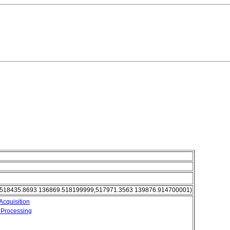
518435.8693 136869.518199999,517971.3563 139876.914700001)
Acquisition
 Processing