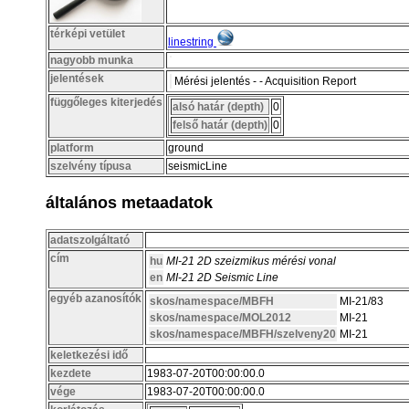
térképi vetület
linestring
nagyobb munka
jelentések
Mérési jelentés - - Acquisition Report
függőleges kiterjedés
alsó határ (depth)
0
felső határ (depth)
0
platform
ground
szelvény típusa
seismicLine
általános metaadatok
adatszolgáltató
cím
hu
MI-21 2D szeizmikus mérési vonal
en
MI-21 2D Seismic Line
egyéb azanosítók
skos/namespace/MBFH
MI-21/83
skos/namespace/MOL2012
MI-21
skos/namespace/MBFH/szelveny20
MI-21
keletkezési idő
kezdete
1983-07-20T00:00:00.0
vége
1983-07-20T00:00:00.0