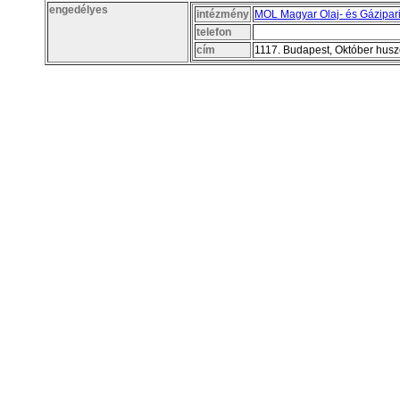
engedélyes
intézmény
MOL Magyar Olaj- és Gázipari
telefon
cím
1117. Budapest, Október husz