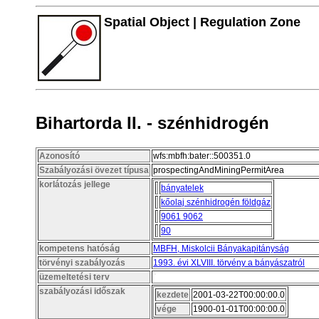
Spatial Object | Regulation Zone
Bihartorda II. - szénhidrogén
Azonosító
wfs:mbfh:bater::500351.0
Szabályozási övezet típusa
prospectingAndMiningPermitArea
korlátozás jellege
bányatelek
kőolaj szénhidrogén földgáz
9061 9062
90
kompetens hatóság
MBFH, Miskolcii Bányakapitányság
törvényi szabályozás
1993. évi XLVIII. törvény a bányászatról
üzemeltetési terv
szabályozási időszak
kezdete
2001-03-22T00:00:00.0
vége
1900-01-01T00:00:00.0