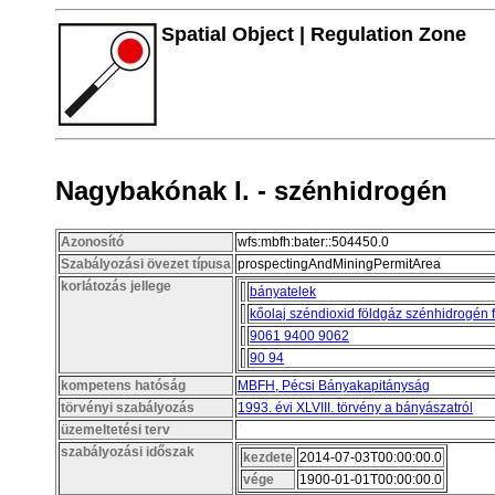
Spatial Object | Regulation Zone
Nagybakónak I. - szénhidrogén
Azonosító
wfs:mbfh:bater::504450.0
Szabályozási övezet típusa
prospectingAndMiningPermitArea
korlátozás jellege
bányatelek
kőolaj széndioxid földgáz szénhidrogén 
9061 9400 9062
90 94
kompetens hatóság
MBFH, Pécsi Bányakapitányság
törvényi szabályozás
1993. évi XLVIII. törvény a bányászatról
üzemeltetési terv
szabályozási időszak
kezdete
2014-07-03T00:00:00.0
vége
1900-01-01T00:00:00.0