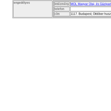
engedélyes
intézmény
MOL Magyar Olaj- és Gázipari
telefon
cím
1117. Budapest, Október husz