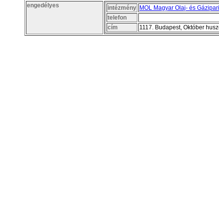
engedélyes
intézmény
MOL Magyar Olaj- és Gázipari
telefon
cím
1117. Budapest, Október husz