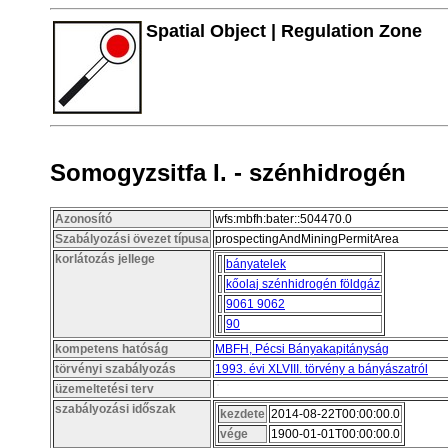
Spatial Object | Regulation Zone
Somogyzsitfa I. - szénhidrogén
Azonosító
wfs:mbfh:bater::504470.0
Szabályozási övezet típusa
prospectingAndMiningPermitArea
korlátozás jellege
bányatelek
kőolaj szénhidrogén földgáz
9061 9062
90
kompetens hatóság
MBFH, Pécsi Bányakapitányság
törvényi szabályozás
1993. évi XLVIII. törvény a bányászatról
üzemeltetési terv
szabályozási időszak
kezdete
2014-08-22T00:00:00.0
vége
1900-01-01T00:00:00.0